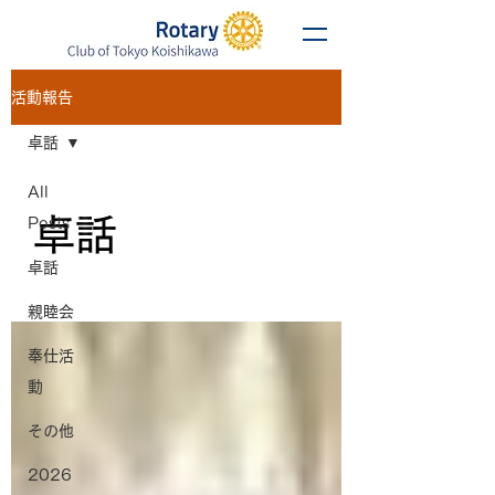
活動報告
卓話
All
卓話
Posts
卓話
親睦会
奉仕活
動
その他
2026