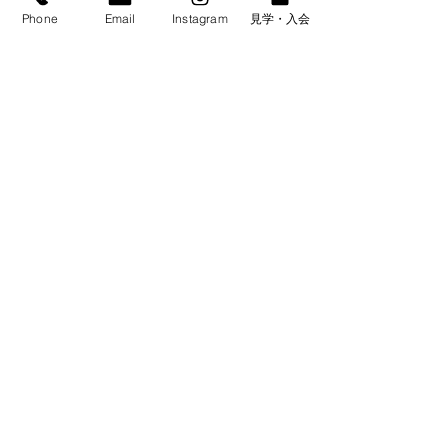
Phone
Email
Instagram
見学・入会
​ロータリーとは
クラブ紹介
​活動報告
NEWS
サブページ
​メンバー
年間スケジュール
入会のご案内
お問い合わせ