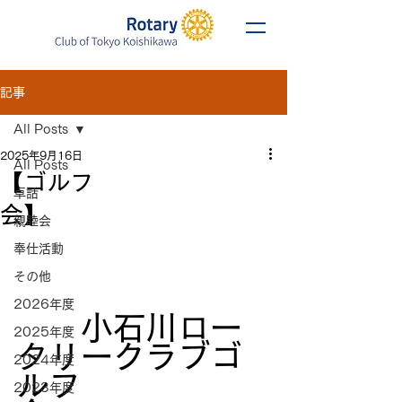
記事
All Posts
2025年9月16日
All Posts
【ゴルフ
卓話
会】
親睦会
奉仕活動
その他
2026年度
　　小石川ロー
2025年度
タリークラブゴ
2024年度
ルフ
2023年度