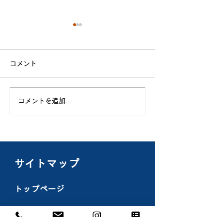
コメント
「新旧役員会」
コメントを追加…
「今年度
会」
​サイトマップ
トップページ
ホーム