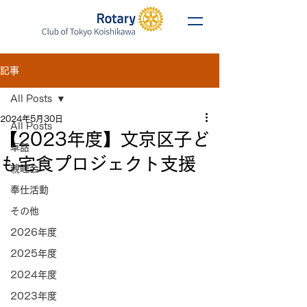
記事
All Posts
2024年5月30日
All Posts
【2023年度】文京区子ど
卓話
も宅食プロジェクト支援
親睦会
奉仕活動
その他
2026年度
2025年度
2024年度
2023年度