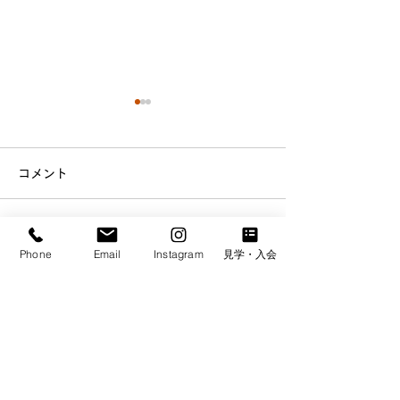
コメント
赤城山へ植林
この投稿へのコメントは利用でき
ユネスコ・アジア文化セ
Phone
Email
Instagram
見学・入会
なくなりました。詳細はサイト所
有者にお問い合わせください。
ンターを支援
​サイトマップ