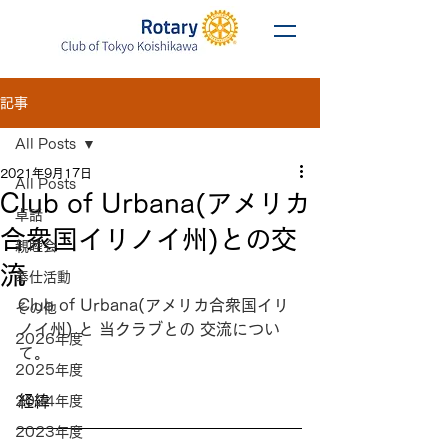
記事
All Posts
2021年9月17日
All Posts
Club of Urbana(アメリカ
卓話
合衆国イリノイ州)との交
親睦会
流
奉仕活動
Club of Urbana(アメリカ合衆国イリ
その他
ノイ州) と 当クラブとの 交流につい
2026年度
て。
2025年度
経緯
2024年度
2023年度